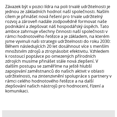
Závazek být v pozici lídra na poli trvalé udržitelnosti je
jednou ze základních hodnot naší společnosti. Naším
cílem je přinášet nová řešení pro trvale udržitelný
rozvoj a zároveň nadále zodpovědně formovat naše
podnikání a zlepšovat náš hospodářský úspěch. Tato
ambice zahrnuje všechny činnosti naší společnosti v
rámci hodnotového řetězce a je základem, na kterém
jsme vyvinuli naši strategii udržitelnosti do roku 2030:
Během následujících 20 let dosáhnout více s menším
množstvím zdrojů a ztrojnásobit efektivitu. Vzhledem
k rostoucí poptávce po omezených přírodních
zdrojích musíme přinášet stále nová zlepšení. V
dalším postupu se zaměříme na ještě hlubší
zapojování zaměstnanců do našich aktivit v oblasti
udržitelnosti, na zintenzivnění spolupráce s partnery v
rámci celého hodnotového řetězce a na další
zlepšování našich nástrojů pro hodnocení, řízení a
komunikaci.