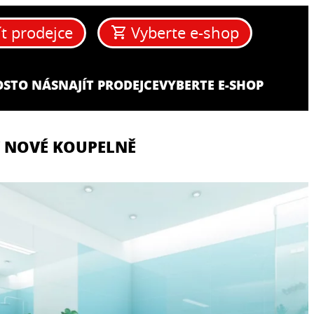
ít prodejce
Vyberte e-shop
OST
O NÁS
NAJÍT PRODEJCE
VYBERTE E-SHOP
V NOVÉ KOUPELNĚ