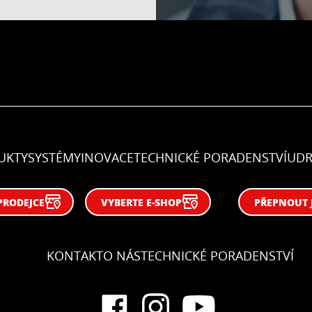
UKTY
SYSTÉMY
INOVACE
TECHNICKÉ PORADENSTVÍ
UDR
PRODEJCE
VYBERTE E-SHOP
PŘEPNOUT 
KONTAKT
O NÁS
TECHNICKÉ PORADENSTVÍ