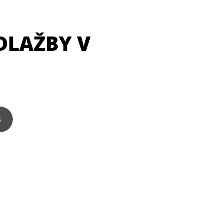
DLAŽBY V
5