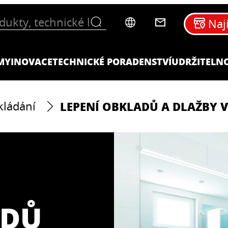
Naj
MY
INOVACE
TECHNICKÉ PORADENSTVÍ
UDRŽITELN
LEPENÍ OBKLADŮ A DLAŽBY 
ládání
ADŮ