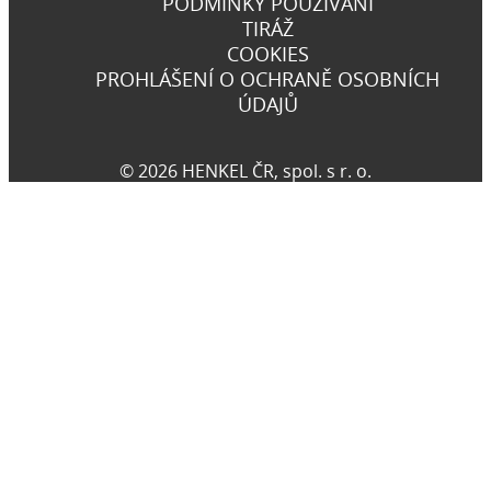
PODMÍNKY POUŽÍVÁNÍ
TIRÁŽ
COOKIES
PROHLÁŠENÍ O OCHRANĚ OSOBNÍCH
ÚDAJŮ
© 2026 HENKEL ČR, spol. s r. o.