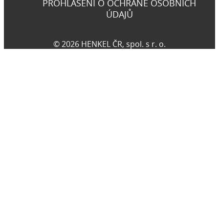
PROHLÁŠENÍ O OCHRANĚ OSOBNÍCH
ÚDAJŮ
© 2026 HENKEL ČR, spol. s r. o.