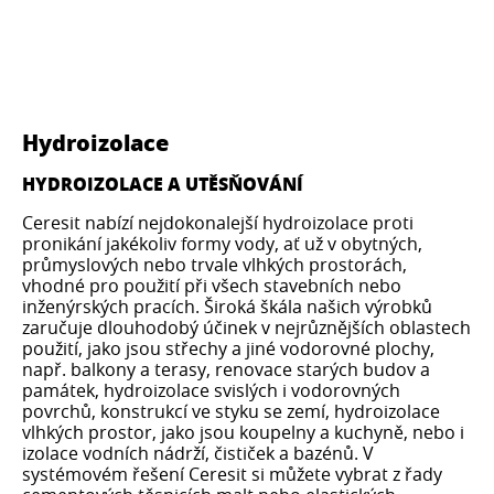
Hydroizolace
HYDROIZOLACE A UTĚSŇOVÁNÍ
Ceresit nabízí nejdokonalejší hydroizolace proti
pronikání jakékoliv formy vody, ať už v obytných,
průmyslových nebo trvale vlhkých prostorách,
vhodné pro použití při všech stavebních nebo
inženýrských pracích. Široká škála našich výrobků
zaručuje dlouhodobý účinek v nejrůznějších oblastech
použití, jako jsou střechy a jiné vodorovné plochy,
např. balkony a terasy, renovace starých budov a
památek, hydroizolace svislých i vodorovných
povrchů, konstrukcí ve styku se zemí, hydroizolace
vlhkých prostor, jako jsou koupelny a kuchyně, nebo i
izolace vodních nádrží, čističek a bazénů. V
systémovém řešení Ceresit si můžete vybrat z řady