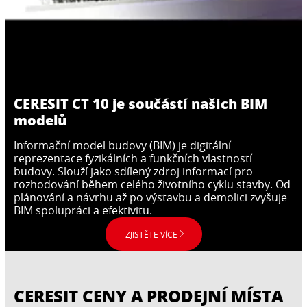
hmota na spárování keramických obkladů a
...
Flexibilní zlepšené cementové gelové lepidlo
S1
...
dlažeb, včetně gresové, na spár se šířkou do
S1, vyztužené vlákny a s technologií AERO.
...
8 mm.
...
CERESIT CT 10 je součástí našich BIM
modelů
Informační model budovy (BIM) je digitální
reprezentace fyzikálních a funkčních vlastností
budovy. Slouží jako sdílený zdroj informací pro
rozhodování během celého životního cyklu stavby. Od
plánování a návrhu až po výstavbu a demolici zvyšuje
BIM spolupráci a efektivitu.
ZJISTĚTE VÍCE
CERESIT CENY A PRODEJNÍ MÍSTA