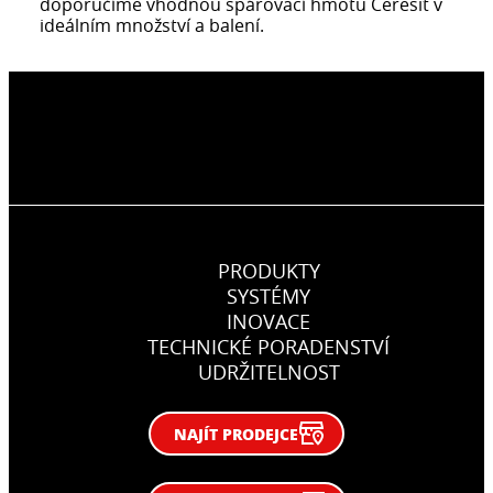
doporučíme vhodnou spárovací hmotu Ceresit v
ideálním množství a balení.
PRODUKTY
SYSTÉMY
INOVACE
TECHNICKÉ PORADENSTVÍ
UDRŽITELNOST
NAJÍT PRODEJCE