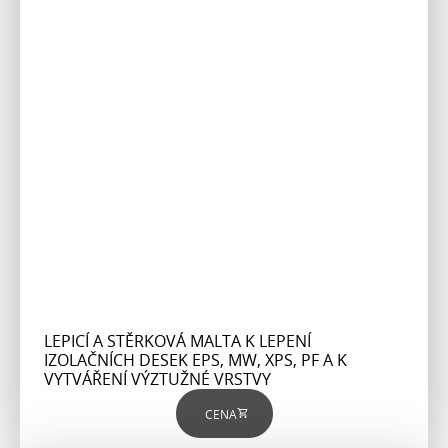
LEPICÍ A STĚRKOVÁ MALTA K LEPENÍ
IZOLAČNÍCH DESEK EPS, MW, XPS, PF A K
VYTVÁŘENÍ VÝZTUŽNÉ VRSTVY
CENA