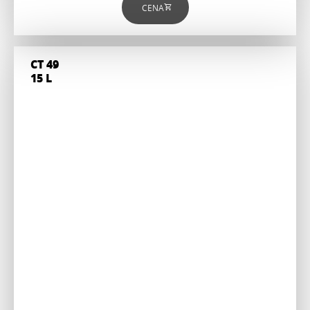
CENA
CT 49
15 L