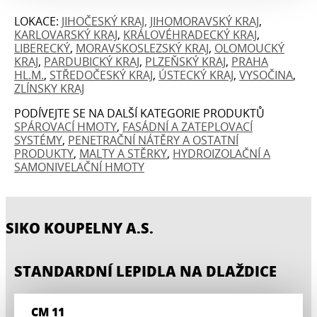
LOKACE:
JIHOČESKÝ KRAJ,​
JIHOMORAVSKÝ KRAJ
,
KARLOVARSKÝ KRAJ
,
KRÁLOVÉHRADECKÝ KRAJ
,
LIBERECKÝ
,
MORAVSKOSLEZSKÝ KRAJ
,
OLOMOUCKÝ
KRAJ
,
PARDUBICKÝ KRAJ
,
PLZEŇSKÝ KRAJ
,
PRAHA
HL.M.
,
STŘEDOČESKÝ KRAJ
,
ÚSTECKÝ KRAJ
,
VYSOČINA
,
ZLÍNSKY KRAJ
PODÍVEJTE SE NA DALŠÍ KATEGORIE PRODUKTŮ
SPÁROVACÍ HMOTY
,
FASÁDNÍ A ZATEPLOVACÍ
SYSTÉMY
,
PENETRAČNÍ NÁTĚRY A OSTATNÍ
PRODUKTY
,
MALTY A STĚRKY
,
HYDROIZOLAČNÍ A
SAMONIVELAČNÍ HMOTY
SIKO KOUPELNY A.S.
STANDARDNÍ LEPIDLA NA DLAŽDICE
CM 11