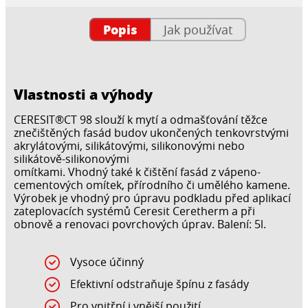
Popis
Jak používat
Vlastnosti a výhody
CERESIT®CT 98 slouží k mytí a odmašťování těžce
znečištěných fasád budov ukončených tenkovrstvými
akrylátovými, silikátovými, silikonovými nebo
silikátově-silikonovými
omítkami. Vhodný také k čištění fasád z vápeno-
cementových omítek, přírodního či umělého kamene.
Výrobek je vhodný pro úpravu podkladu před aplikací
zateplovacích systémů Ceresit Ceretherm a při
obnově a renovaci povrchových úprav. Balení: 5l.
Vysoce účinný
Efektivní odstraňuje špínu z fasády
Pro vnitřní i vnější použití