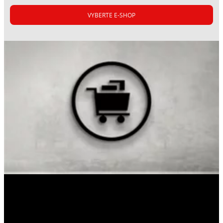
VYBERTE E-SHOP
CERESIT CT 16
CERESIT CT 49
Základní nátěr pro penetraci podkladu pod
Vysoce hydrofobní, nano-silikonový
tenkovrstvé omítky
paropropustný nátěr pro fasády objektů a
...
interiéry, vhodný i pro renovace.
...