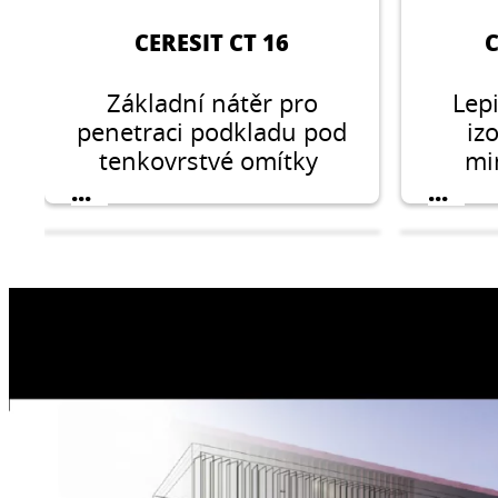
CERESIT CT 16
C
Základní nátěr pro
Lepi
penetraci podkladu pod
iz
tenkovrstvé omítky
mi
tepe
...
...
pomoc
pr
CERESIT CT 76
C