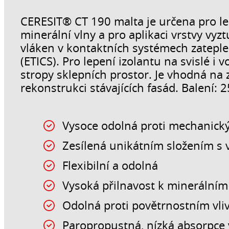
CERESIT® CT 190 malta je určena pro le
minerální vlny a pro aplikaci vrstvy vy
vláken v kontaktních systémech zatepl
(ETICS). Pro lepení izolantu na svislé i
stropy sklepních prostor. Je vhodná na 
rekonstrukci stávajících fasád. Balení: 2
Vysoce odolná proti mechanic
Zesílená unikátním složením s 
Flexibilní a odolná
Vysoká přilnavost k minerální
Odolná proti povětrnostním vl
Paropropustná, nízká absorpce