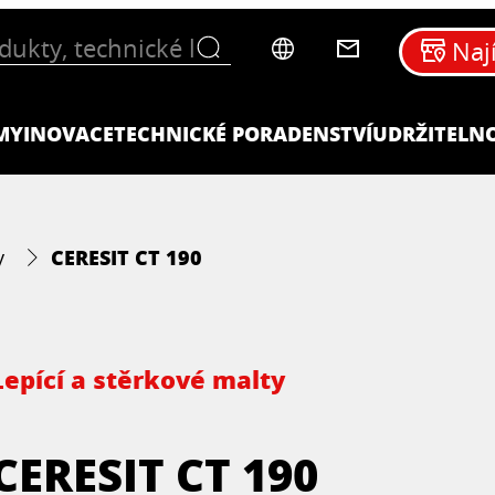
Naj
MY
INOVACE
TECHNICKÉ PORADENSTVÍ
UDRŽITELN
CERESIT CT 190
y
Lepící a stěrkové malty
CERESIT CT 190