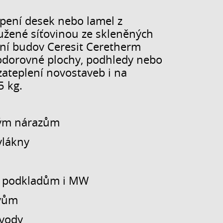
pení desek nebo lamel z
ztužené síťovinou ze skleněných
ení budov Ceresit Ceretherm
 vodorovné plochy, podhledy nebo
zateplení novostaveb i na
5 kg.
kým nárazům
vlákny
m podkladům i MW
ivům
 vody