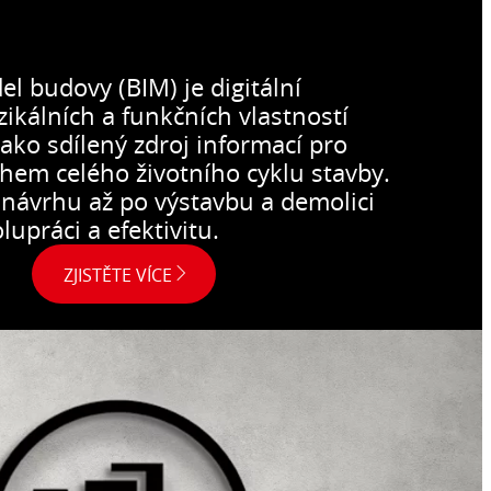
onový
átěr
sády a
l budovy (BIM) je digitální
dov.
zikálních a funkčních vlastností
jako sdílený zdroj informací pro
hem celého životního cyklu stavby.
 návrhu až po výstavbu a demolici
lupráci a efektivitu.
ZJISTĚTE VÍCE