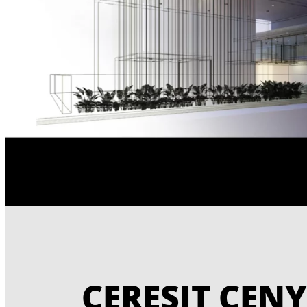
Dekorativní tenkovrstvá
Dekor
siliko-elastomerová
sili
omítka, vyztužená
omí
vlákny, se zvýšenou UV
struk
...
...
odolností s hlazenou
zrna 
strukturou ve velikosti
v ext
zrna 1,5 mm a 2,0 mm
pro použití v exteriéru i
interiéru.
CERESIT CENY