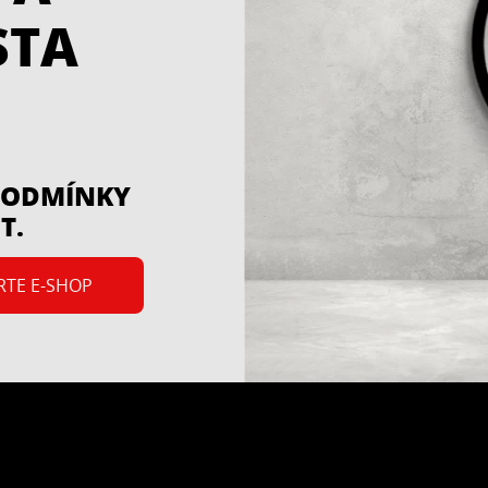
STA
 PODMÍNKY
T.
RTE E-SHOP