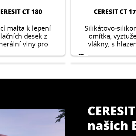
ERESIT CT 180
CERESIT CT 1
cí malta k lepení
Silikátovo-silik
olačních desek z
omítka, vyztuž
nerální vlny pro
vlákny, s hlaze
lnou izolaci budov
strukturou ve vel
...
í systému ETICS a
zrna 1,5 mm a 2
o izolaci stropů
pro použití v exter
garáží.
interiéru.
CERESIT
našich
ERESIT CT 175
CERESIT CT 4