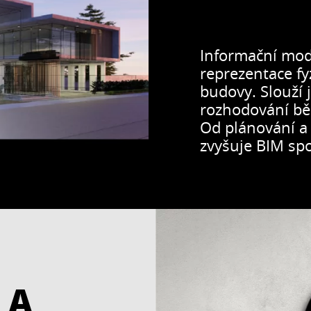
ativní tenkovrstvá
Hydrofobní, silik
kátově-silikonová
paropropustný n
tka s rýhovanou
pro aplikaci na fa
Informační mode
turou ve velikosti
v interiérech bu
...
reprezentace fy
2,0 mm pro použití
budovy. Slouží 
eriéru i interiéru.
rozhodování bě
Od plánování a
zvyšuje BIM spo
 A