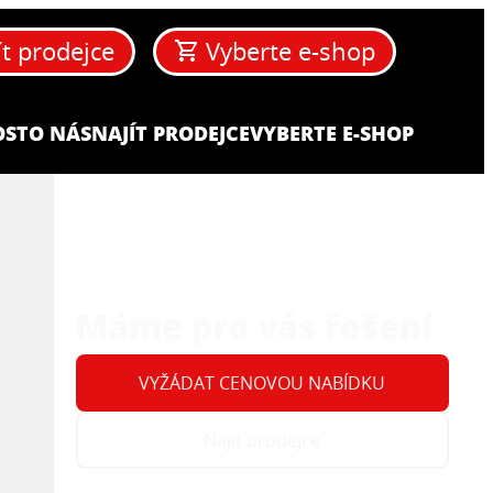
ít prodejce
Vyberte e-shop
OST
O NÁS
NAJÍT PRODEJCE
VYBERTE E-SHOP
Máme pro vás řešení
VYŽÁDAT CENOVOU NABÍDKU
Najít prodejce