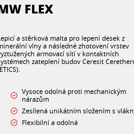
MW FLEX
Lepicí a stěrková malta pro lepení desek z
minerální vlny a následné zhotovení vrstev
vyztužených armovací sítí v kontaktních
systémech zateplení budov Ceresit Cerethe
(ETICS).
Vysoce odolná proti mechanickým
nárazům
Zesílená unikátním složením s vlákn
Flexibilní a odolná