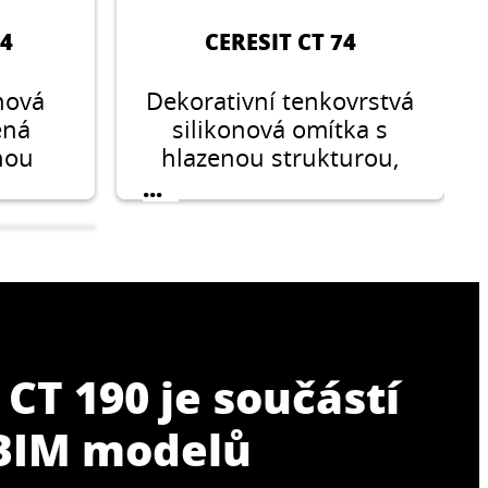
74
CERESIT CT 74
onová
Dekorativní tenkovrstvá
ená
silikonová omítka s
nou
hlazenou strukturou,
ikosti
vyztužená vlákny, ve
...
,0 mm
velikosti zrna 1,5 mm,
iéru i
2,0 mm a 2,5 mm, pro
použití v exteriéru i
interiéru.
 CT 190 je součástí
 BIM modelů
8