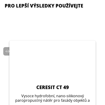
PRO LEPŠÍ VÝSLEDKY POUŽÍVEJTE
CERESIT CT 137
Dekorativní tenkovrstvá minerální omítka
pro interiér i exteriér.
...
CERESIT CT 49
Vysoce hydrofobní, nano-silikonový
paropropustný nátěr pro fasády objektů a
interiéry, vhodný i pro renovace.