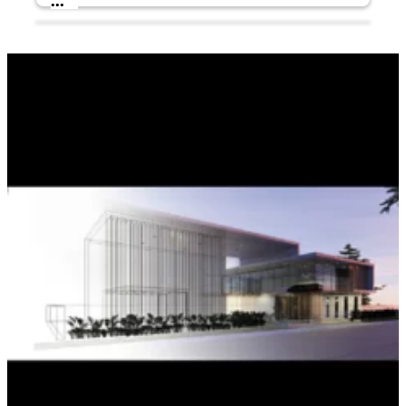
...
CERESIT CT 110
Vysoce elastický elastomerový fasádní,
odolný vůči mechanickým nárazům,
poškrábání a oděru nátěr
...