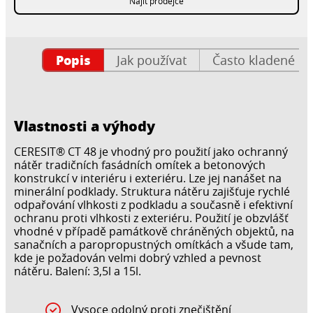
Najít prodejce
Popis
Jak používat
Často kladené ot
Vlastnosti a výhody
CERESIT® CT 48 je vhodný pro použití jako ochranný
nátěr tradičních fasádních omítek a betonových
konstrukcí v interiéru i exteriéru. Lze jej nanášet na
minerální podklady. Struktura nátěru zajišťuje rychlé
odpařování vlhkosti z podkladu a současně i efektivní
ochranu proti vlhkosti z exteriéru. Použití je obzvlášť
vhodné v případě památkově chráněných objektů, na
sanačních a paropropustných omítkách a všude tam,
kde je požadován velmi dobrý vzhled a pevnost
nátěru. Balení: 3,5l a 15l.
Vysoce odolný proti znečištění