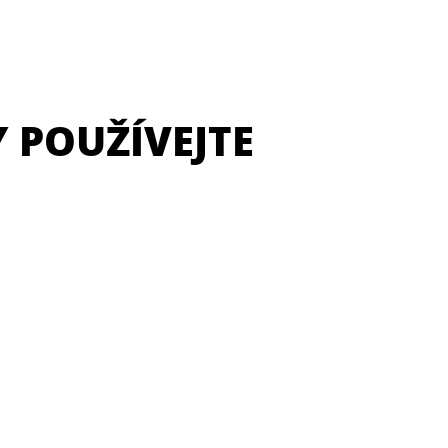
aktních systémech
Ceretherm (ETI
lení budov Ceresit
etherm (ETICS).
Y POUŽÍVEJTE