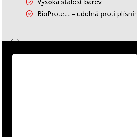
Vysoká stálost barev
BioProtect – odolná proti plís