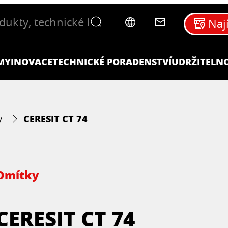
Naj
MY
INOVACE
TECHNICKÉ PORADENSTVÍ
UDRŽITELN
CERESIT CT 74
y
Omítky
CERESIT CT 74