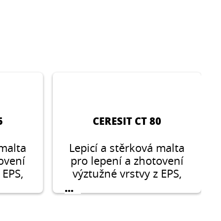
5
CERESIT CT 80
 malta
Lepicí a stěrková malta
ovení
pro lepení a zhotovení
 EPS,
výztužné vrstvy z EPS,
ích
XPS a MV v kontaktních
...
lení
systémech zateplení
t
budov Ceresit