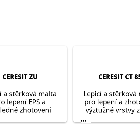
CERESIT ZU
CERESIT CT 8
í a stěrková malta
Lepicí a stěrková
ro lepení EPS a
pro lepení a zhot
ledné zhotovení
výztužné vrstvy z
rmovací vrstvy
XPS v kontaktn
...
žené síťovinou se
systémech zatep
něným vláknem v
budov Ceresi