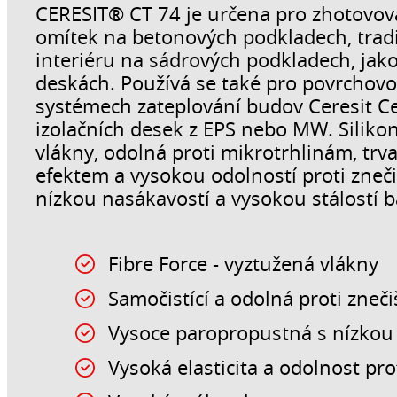
CERESIT® CT 74 je určena pro zhotovov
omítek na betonových podkladech, tradič
interiéru na sádrových podkladech, jak
deskách. Používá se také pro povrchov
systémech zateplování budov Ceresit Ce
izolačních desek z EPS nebo MW. Siliko
vlákny, odolná proti mikrotrhlinám, trv
efektem a vysokou odolností proti zneč
nízkou nasákavostí a vysokou stálostí ba
Fibre Force - vyztužená vlákny
Samočistící a odolná proti zneči
Vysoce paropropustná s nízkou
Vysoká elasticita a odolnost pro