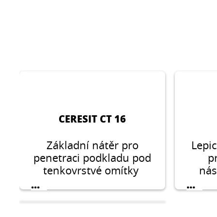
CERESIT CT 16
Základní nátěr pro
Lepic
penetraci podkladu pod
p
tenkovrstvé omítky
nás
a
...
...
vyztu
skle