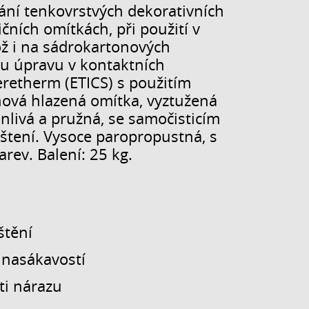
ání tenkovrstvých dekorativních
ních omítkách, při použití v
ož i na sádrokartonových
ou úpravu v kontaktních
retherm (ETICS) s použitím
nová hlazená omítka, vyztužená
anlivá a pružná, se samočisticím
ištení. Vysoce paropropustná, s
rev. Balení: 25 kg.
štění
 nasákavostí
ti nárazu