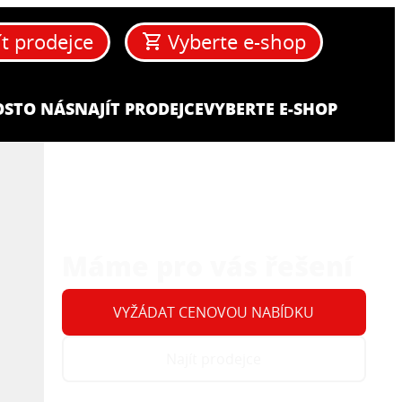
ít prodejce
Vyberte e-shop
OST
O NÁS
NAJÍT PRODEJCE
VYBERTE E-SHOP
Máme pro vás řešení
VYŽÁDAT CENOVOU NABÍDKU
Najít prodejce