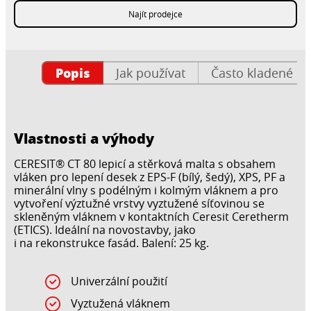
Najít prodejce
Popis
Jak používat
Často kladené ot
Vlastnosti a výhody
CERESIT® CT 80 lepicí a stěrková malta s obsahem
vláken pro lepení desek z EPS-F (bílý, šedý), XPS, PF a
minerální vlny s podélným i kolmým vláknem a pro
vytvoření výztužné vrstvy vyztužené síťovinou se
skleněným vláknem v kontaktních Ceresit Ceretherm
(ETICS). Ideální na novostavby, jako
i na rekonstrukce fasád. Balení: 25 kg.
Univerzální použití
Vyztužená vláknem