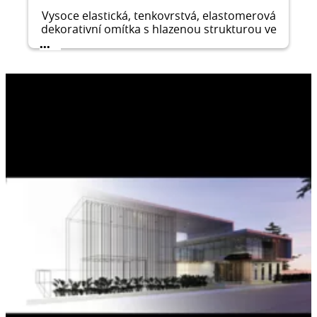
Vysoce elastická, tenkovrstvá, elastomerová
dekorativní omítka s hlazenou strukturou ve
velikosti zrna 1,5 mm pro použití v exteriéru
...
i interiéru.