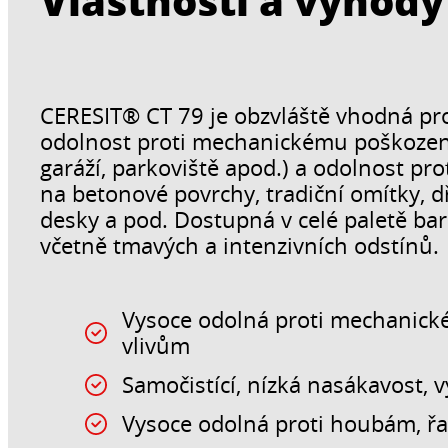
CERESIT® CT 79 je obzvláště vhodná pro
odolnost proti mechanickému poškození
garáží, parkoviště apod.) a odolnost pro
na betonové povrchy, tradiční omítky, 
desky a pod. Dostupná v celé paletě ba
včetně tmavých a intenzivních odstínů.
Vysoce odolná proti mechanick
vlivům
Samočistící, nízká nasákavost,
Vysoce odolná proti houbám, ř