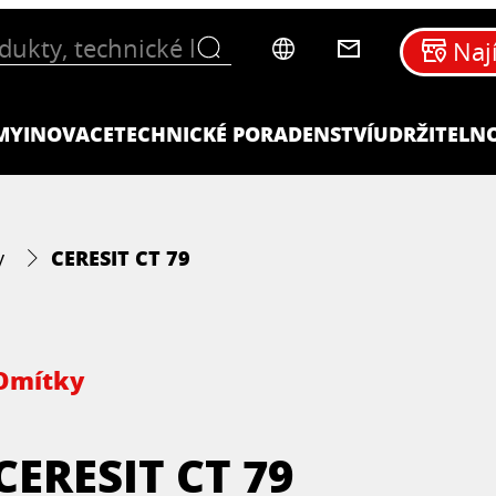
Naj
MY
INOVACE
TECHNICKÉ PORADENSTVÍ
UDRŽITELN
CERESIT CT 79
y
Omítky
CERESIT CT 79