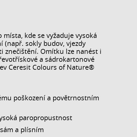
 místa, kde se vyžaduje vysoká
 (např. sokly budov, vjezdy
ti znečištění. Omítku lze nanést i
dřevotřískové a sádrokartonové
rev Ceresit Colours of Nature®
ému poškození a povětrnostním
 vysoká paropropustnost
asám a plísním