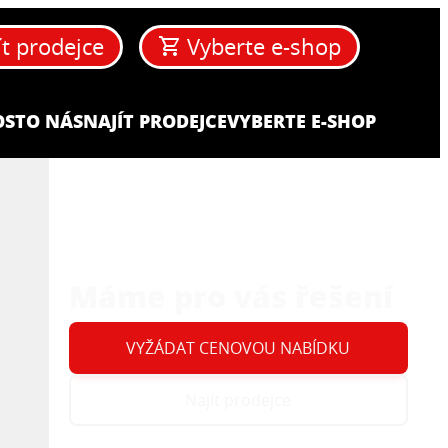
ít prodejce
Vyberte e-shop
OST
O NÁS
NAJÍT PRODEJCE
VYBERTE E-SHOP
Máme pro vás řešení
VYŽÁDAT CENOVOU NABÍDKU
Najít prodejce