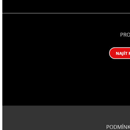
PR
NAJÍT 
PODMÍNK