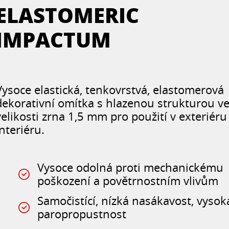
ELASTOMERIC
IMPACTUM
Vysoce elastická, tenkovrstvá, elastomerová
dekorativní omítka s hlazenou strukturou v
velikosti zrna 1,5 mm pro použití v exteriéru 
interiéru.
Vysoce odolná proti mechanickému
poškození a povětrnostním vlivům
Samočistící, nízká nasákavost, vysok
paropropustnost