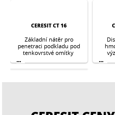
CERESIT CT 16
C
Základní nátěr pro
Dis
penetraci podkladu pod
hmo
tenkovrstvé omítky
vý
desk
...
...
zatep