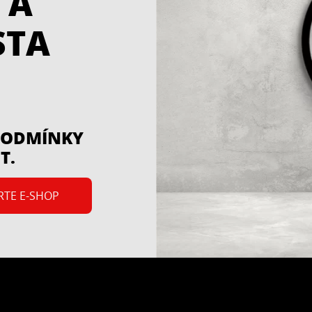
 A
STA
 PODMÍNKY
T.
RTE E-SHOP