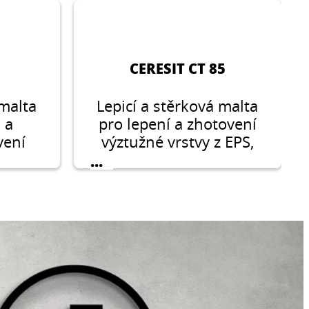
CERESIT CT 85
 malta
Lepicí a stěrková malta
 a
pro lepení a zhotovení
vení
výztužné vrstvy z EPS,
vy
XPS v kontaktních
...
nou se
systémech zateplení
nem v
budov Ceresit
émech
Ceretherm (ETICS).
eresit
CS).