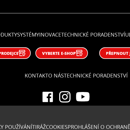
ODUKTY
SYSTÉMY
INOVACE
TECHNICKÉ PORADENSTVÍ
U
PRODEJCE
VYBERTE E-SHOP
PŘEPNOUT 
KONTAKT
O NÁS
TECHNICKÉ PORADENSTVÍ
Y POUŽÍVÁNÍ
TIRÁŽ
COOKIES
PROHLÁŠENÍ O OCHRANĚ