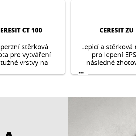
ERESIT CT 100
CERESIT ZU
perzní stěrková
Lepicí a stěrková
ta pro vytváření
pro lepení EPS
ztužné vrstvy na
následné zhoto
ách z polystyrenu
armovací vrst
...
(EPS i XPS), v
vyztužené síťovi
lovacích systémech
skleněným vlák
ETICS.
kontaktních syst
zateplení budov C
Ceretherm (ETI