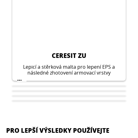
CERESIT ZU
Lepicí a stěrková malta pro lepení EPS a
následné zhotovení armovací vrstvy
vyztužené síťovinou se skleněným vláknem v
...
kontaktních systémech zateplení budov
Ceresit Ceretherm (ETICS).
PRO LEPŠÍ VÝSLEDKY POUŽÍVEJTE