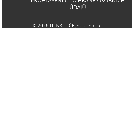
PROHLÁŠENÍ O OCHRANĚ OSOBNÍCH
ÚDAJŮ
© 2026 HENKEL ČR, spol. s r. o.