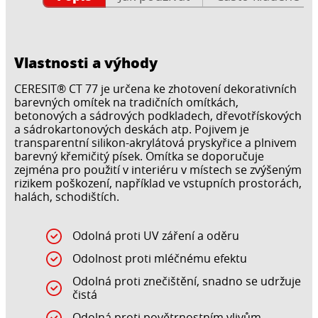
Vlastnosti a výhody
CERESIT® CT 77 je určena ke zhotovení dekorativních
barevných omítek na tradičních omítkách,
betonových a sádrových podkladech, dřevotřískových
a sádrokartonových deskách atp. Pojivem je
transparentní silikon-akrylátová pryskyřice a plnivem
barevný křemičitý písek. Omítka se doporučuje
zejména pro použití v interiéru v místech se zvýšeným
rizikem poškození, například ve vstupních prostorách,
halách, schodištích.
Odolná proti UV záření a oděru
Odolnost proti mléčnému efektu
Odolná proti znečištění, snadno se udržuje
čistá
Odolná proti povětrnostním vlivům