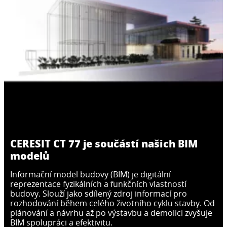
CERESIT ZU
CERESIT CT 85
CERESIT CT 80
Lepicí a stěrková malta pro lepení EPS a
CERESIT CT 190
Lepicí a stěrková malta pro lepení a
následné zhotovení armovací vrstvy
Lepicí a stěrková malta pro lepení a
zhotovení výztužné vrstvy z EPS, XPS v
vyztužené síťovinou se skleněným vláknem v
...
Lepicí a stěrková malta pro lepení desek z
zhotovení výztužné vrstvy z EPS, XPS a MV v
kontaktních systémech zateplení budov
...
kontaktních systémech zateplení budov
minerální vlny a následné zhotovení vrstev
kontaktních systémech zateplení budov
...
Ceresit Ceretherm (ETICS).
Ceresit Ceretherm (ETICS).
vyztužených armovací sítí v kontaktních
...
Ceresit Ceretherm (ETICS).
systémech zateplení budov Ceresit
Ceretherm (ETICS).
CERESIT CT 77 je součástí našich BIM
modelů
Informační model budovy (BIM) je digitální
reprezentace fyzikálních a funkčních vlastností
budovy. Slouží jako sdílený zdroj informací pro
rozhodování během celého životního cyklu stavby. Od
plánování a návrhu až po výstavbu a demolici zvyšuje
BIM spolupráci a efektivitu.