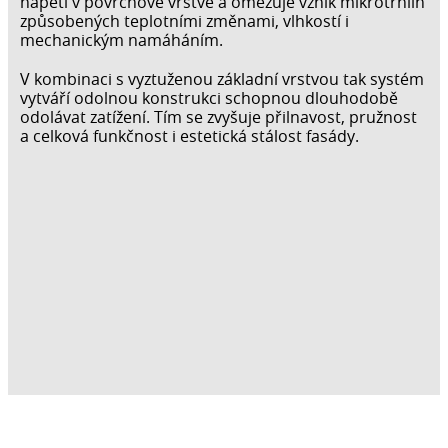
napětí v povrchové vrstvě a omezuje vznik mikrotrhlin
způsobených teplotními změnami, vlhkostí i
mechanickým namáháním.
V kombinaci s vyztuženou základní vrstvou tak systém
vytváří odolnou konstrukci schopnou dlouhodobě
odolávat zatížení. Tím se zvyšuje přilnavost, pružnost
a celková funkčnost i estetická stálost fasády.