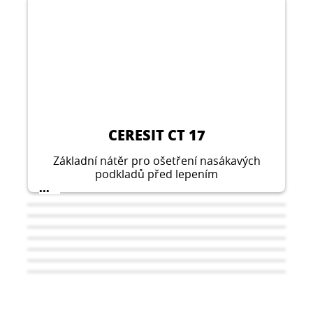
CERESIT CT 17
Základní nátěr pro ošetření nasákavých
podkladů před lepením
obkladových materiálů, nanesením
...
povrchových vrstev a vyrovnávacích
hmot