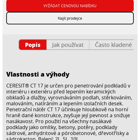
VYŽÁDAT CENOVOU NABÍDKU
Najít prodejce
Popis
Jak používat
Často kladené ot
Vlastnosti a výhody
CERESIT® CT 17 je určen pro penetrování podkladů v
interiéru i exteriéru před lepením keramických
obkladů a dlažby, vyrovnáváním podlah, stěrkováním,
malováním, natíráním a lepením izolačních desek.
Penetrační nátěr CT 17 účinkuje hloubkově na horní
hraně dané konstrukce, zvyšuje její pevnost a snižuje
nasákavost. Pro použití na všechny nasákavé
podklady jako omítky, betony, potěry, podklady
sádrové, anhydritové a pórobetonové, dřevotřísky a
sádrokarton. Balení: 2L, 5L, 10L