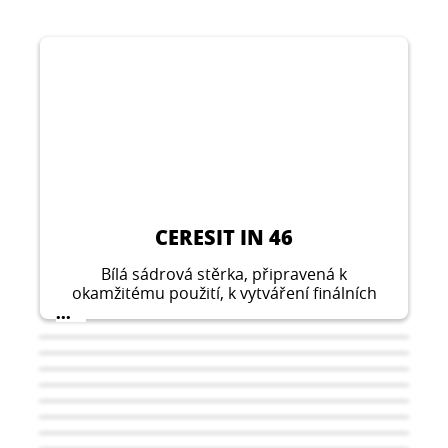
CERESIT IN 46
Bílá sádrová stěrka, připravená k
okamžitému použití, k vytváření finálních
povrchových vrstev před malováním a
...
tapetováním.