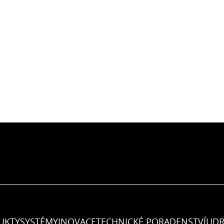
UKTY
SYSTÉMY
INOVACE
TECHNICKÉ PORADENSTVÍ
UDR