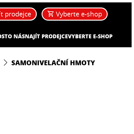
ít prodejce
Vyberte e-shop
OST
O NÁS
NAJÍT PRODEJCE
VYBERTE E-SHOP
SAMONIVELAČNÍ HMOTY