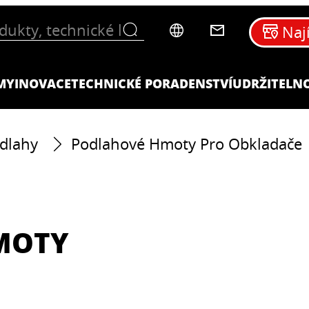
Naj
MY
INOVACE
TECHNICKÉ PORADENSTVÍ
UDRŽITELN
dlahy
Podlahové Hmoty Pro Obkladače
MOTY