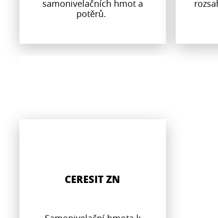
samonivelačních hmot a
rozsa
potěrů.
CERESIT ZN
Samonivelační hmota k