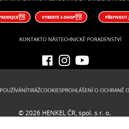
PRODEJCE
VYBERTE E-SHOP
PŘEPNOUT 
KONTAKT
O NÁS
TECHNICKÉ PORADENSTVÍ
POUŽÍVÁNÍ
TIRÁŽ
COOKIES
PROHLÁŠENÍ O OCHRANĚ 
© 2026 HENKEL ČR, spol. s r. o.