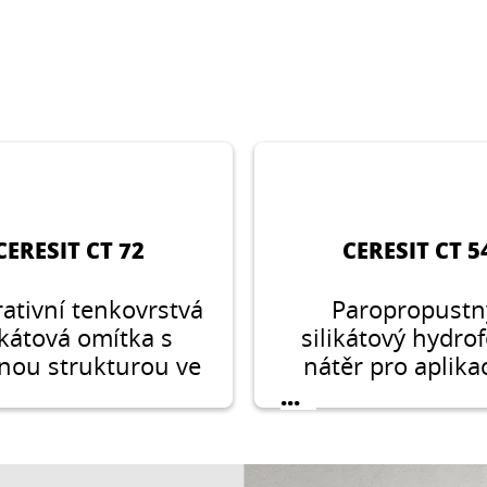
CERESIT CT 72
CERESIT CT 5
ativní tenkovrstvá
Paropropustn
ikátová omítka s
silikátový hydro
nou strukturou ve
nátěr pro aplika
kosti zrna 1,5 mm,
omítky v interié
...
 mm a 2,5 mm pro
exteriér.
žití v exteriéru i
interiéru.