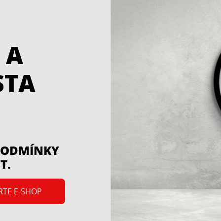
 A
STA
 PODMÍNKY
T.
RTE E-SHOP