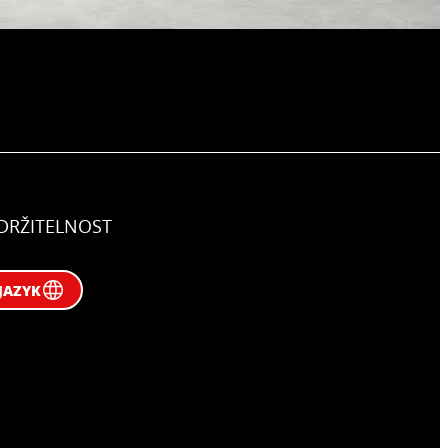
DRŽITELNOST
JAZYK