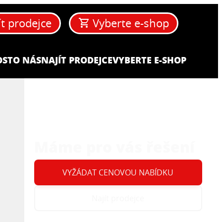
ít prodejce
Vyberte e-shop
OST
O NÁS
NAJÍT PRODEJCE
VYBERTE E-SHOP
Máme pro vás řešení
VYŽÁDAT CENOVOU NABÍDKU
Najít prodejce