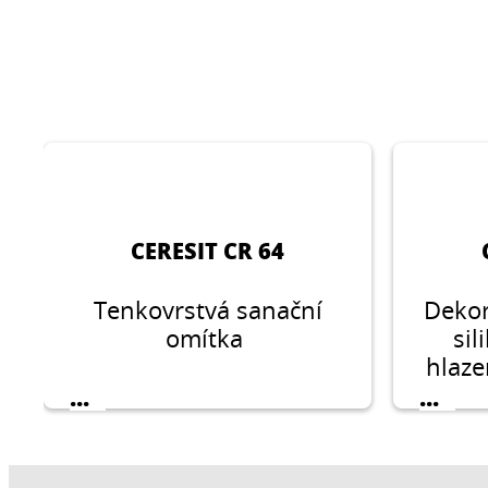
CERESIT CR 64
Tenkovrstvá sanační
Dekor
omítka
sil
hlaze
veli
...
...
2,0
pou