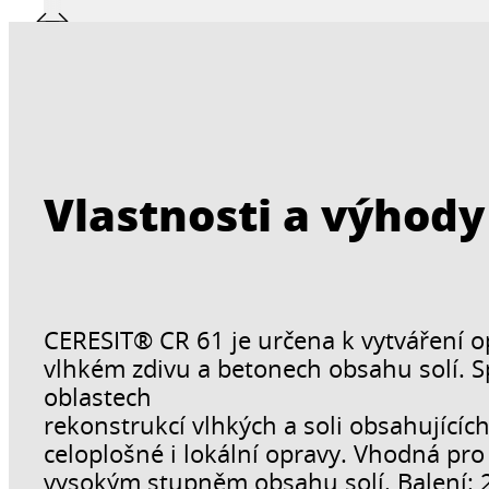
Vlastnosti a výhody
CERESIT® CR 61 je určena k vytváření 
vlhkém zdivu a betonech obsahu solí. Sp
oblastech
rekonstrukcí vlhkých a soli obsahujícíc
celoplošné i lokální opravy. Vhodná pro
vysokým stupněm obsahu solí. Balení: 