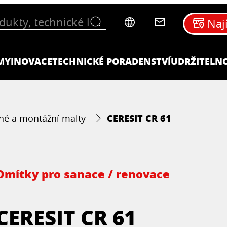
Naj
MY
INOVACE
TECHNICKÉ PORADENSTVÍ
UDRŽITELN
CERESIT CR 61
né a montážní malty
Omítky pro sanace / renovace
CERESIT CR 61