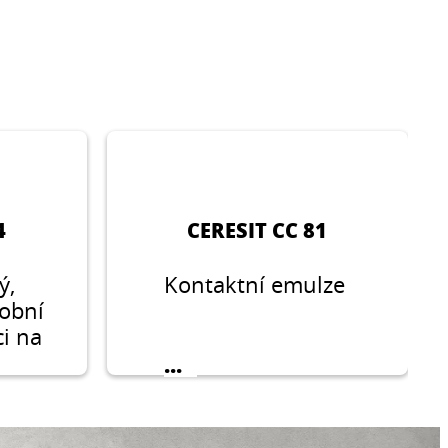
4
CERESIT CC 81
ý,
Kontaktní emulze
fobní
ci na
ru i
...