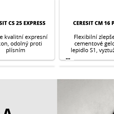
SIT CS 25 EXPRESS
CERESIT CM 16 
e kvalitní expresní
Flexibilní zlep
ikon, odolný proti
cementové gel
plísním
lepidlo S1, vyzt
vlákny a s techno
...
AERO.
 A