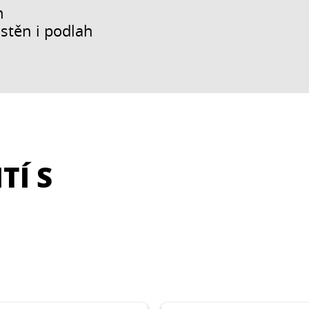
n
stěn i podlah
TÍ S