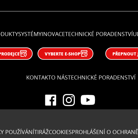
ODUKTY
SYSTÉMY
INOVACE
TECHNICKÉ PORADENSTVÍ
U
PRODEJCE
VYBERTE E-SHOP
PŘEPNOUT 
KONTAKT
O NÁS
TECHNICKÉ PORADENSTVÍ
Y POUŽÍVÁNÍ
TIRÁŽ
COOKIES
PROHLÁŠENÍ O OCHRANĚ