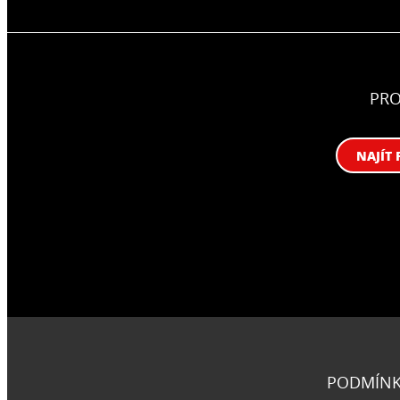
PR
NAJÍT 
PODMÍNK