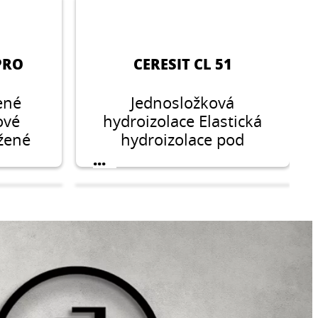
PRO
CERESIT CL 51
šené
Jednosložková
ové
hydroizolace Elastická
užené
hydroizolace pod
logií
keramické obklady a
...
dlažbu v interiéru.