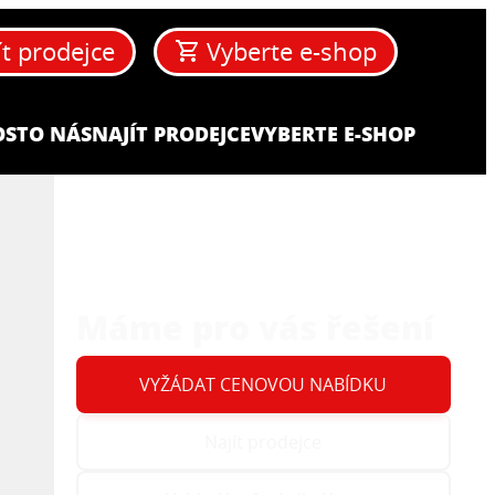
ít prodejce
Vyberte e-shop
OST
O NÁS
NAJÍT PRODEJCE
VYBERTE E-SHOP
Máme pro vás řešení
VYŽÁDAT CENOVOU NABÍDKU
Najít prodejce