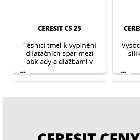
CERESIT CS 25
CERE
Těsnicí tmel k vyplnění
Vysoc
dilatačních spár mezi
sil
obklady a dlažbami v
interiéru i exteriéru.
...
...
CERESIT CENY