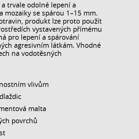
a trvale odolné lepení a
 a mozaiky se spárou 1–15 mm.
travin, produkt lze proto použít
rostředích vystavených přímému
á pro lepení a spárování
ených agresivním látkám. Vhodné
nech na vodotěsných
rnostním vlivům
dlaždic
cementová malta
ých povrchů
st