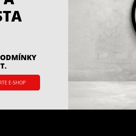
CERESIT CT 17
CERESIT CN 9
STA
kladní nátěr pro
Koncentrovaný zá
tření nasákavých
nátěr pro ošetř
ladů před lepením
savých i nesav
dových materiálů,
podkladů před le
...
ením povrchových
obkladových mate
 PODMÍNKY
ev a vyrovnávacích
nanesením povrc
T.
hmot
vrstev a vyrovnáv
hmot.
RTE E-SHOP