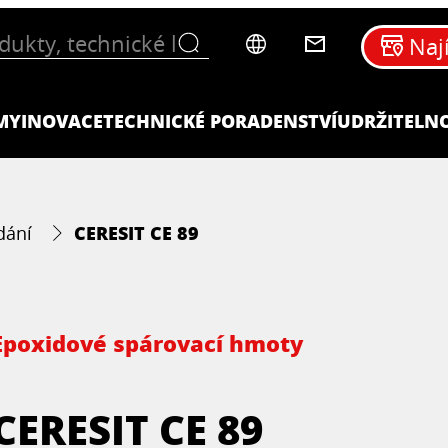
Naj
MY
INOVACE
TECHNICKÉ PORADENSTVÍ
UDRŽITELN
CERESIT CE 89
dání
Epoxidové spárovací hmoty
CERESIT CE 89