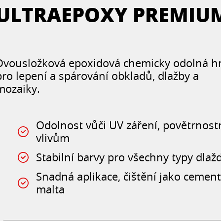
ULTRAEPOXY PREMIU
Dvousložková epoxidová chemicky odolná 
pro lepení a spárování obkladů, dlažby a
mozaiky.
Odolnost vůči UV záření, povětrnos
vlivům
Stabilní barvy pro všechny typy dlažd
Snadná aplikace, čištění jako cemen
malta