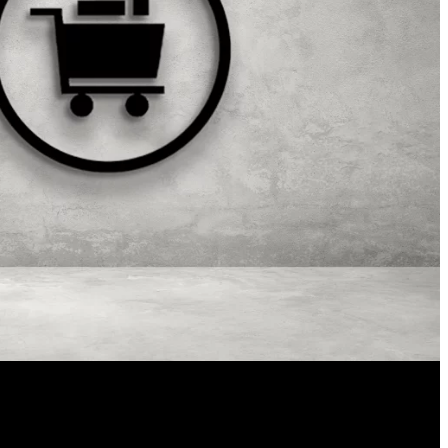
4
CERESIT CE 51
kladní
Speciální čistič pro
ení
odstranění skvrn,
ých
zbytků a znečištění od
pením
epoxidových
...
riálů,
spárovacích hmot ze
hových
všech typů keramických
acích
obkladů a přírodních
kamenů.