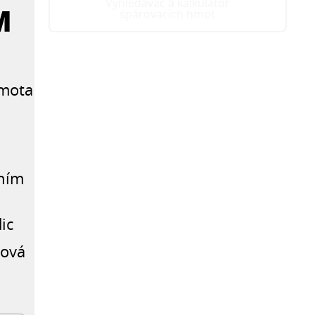
Vyhledávač a kalkulátor
M
spárovacích hmot
hmota
tním
ic
tová