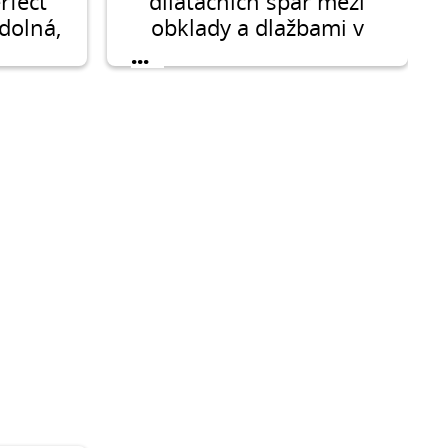
rfect
dilatačních spár mezi
dolná,
obklady a dlažbami v
vací
interiéru i exteriéru.
...
vání
adů a
esové,
 do 8