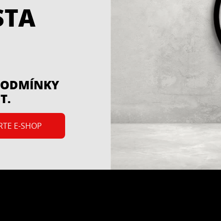
STA
 PODMÍNKY
T.
RTE E-SHOP