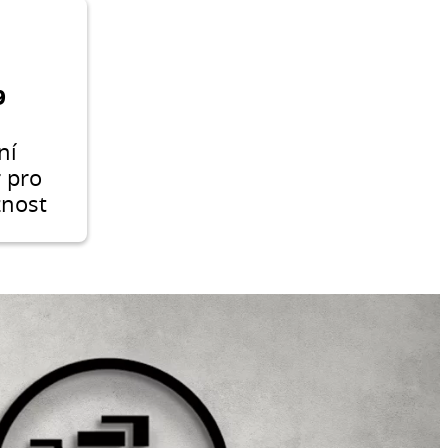
9
ní
r pro
žnost
ky,
ne a
a
ot na
adech.