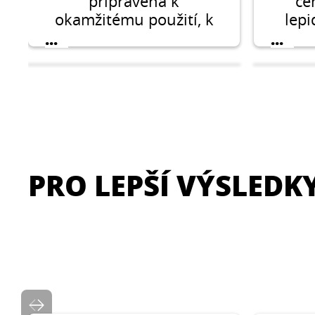
připravená k
ce
okamžitému použití, k
lepi
vytváření finálních
vlák
...
...
povrchových vrstev před
malováním a
tapetováním.
PRO LEPŠÍ VÝSLEDK
CERESIT CL 51
Jednosložková
Samo
hydroizolace Elastická
pro v
hydroizolace pod
inter
keramické obklady a
...
...