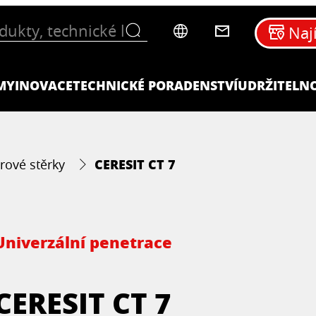
Naj
MY
INOVACE
TECHNICKÉ PORADENSTVÍ
UDRŽITELN
CERESIT CT 7
érové stěrky
Univerzální penetrace
CERESIT CT 7