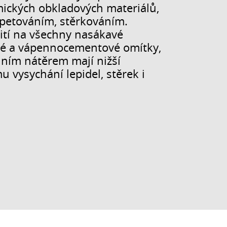
amických obkladových materiálů,
apetováním, stěrkováním.
žití na všechny nasákavé
ové a vápennocementové omítky,
lním nátěrem mají nižší
u vysychání lepidel, stěrek i