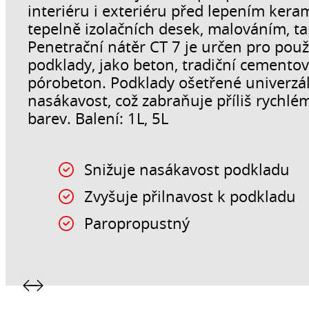
interiéru i exteriéru před lepením ker
tepelně izolačních desek, malováním, t
Penetrační nátěr CT 7 je určen pro pou
podklady, jako beton, tradiční cement
pórobeton. Podklady ošetřené univerzá
nasákavost, což zabraňuje příliš rychlém
barev. Balení: 1L, 5L
Snižuje nasákavost podkladu
Zvyšuje přilnavost k podkladu
Paropropustný