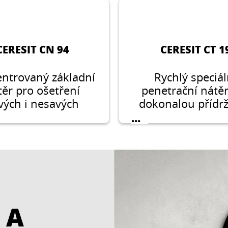
CERESIT CN 94
CERESIT CT 1
ntrovaný základní
Rychlý speciál
těr pro ošetření
penetrační nátě
vých i nesavých
dokonalou přídr
ladů před lepením
krytin z kerami
...
dových materiálů,
přírodního kame
ením povrchových
podlahových 
ev a vyrovnávacích
stěnových
hmot.
vyrovnávacích hm
kritických podkl
 A