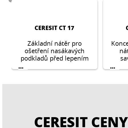
dlažbu v interiéru.
CERESIT CT 17
Základní nátěr pro
Konce
ošetření nasákavých
ná
podkladů před lepením
sa
obkladových materiálů,
podk
...
...
nanesením povrchových
obkla
vrstev a vyrovnávacích
nanes
hmot
vrst
CERESIT CENY