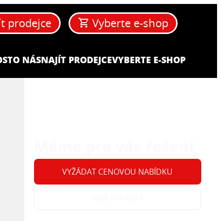
ít prodejce
Vyberte e-shop
OST
O NÁS
NAJÍT PRODEJCE
VYBERTE E-SHOP
Máme pro vás řešení
VYŽÁDAT CENOVOU NABÍDKU
Najít prodejce