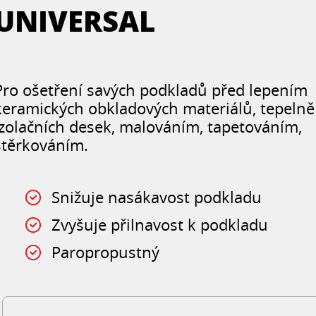
UNIVERSAL
Pro ošetření savých podkladů před lepením
keramických obkladových materiálů, tepelně
izolačních desek, malováním, tapetováním,
stěrkováním.
Snižuje nasákavost podkladu
Zvyšuje přilnavost k podkladu
Paropropustný