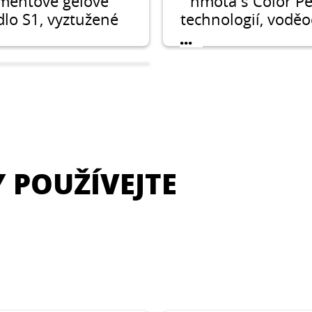
mentové gelové
hmota s Color Pe
dlo S1, vyztužené
technologií, voděo
ny a s technologií
flexibilní spáro
...
AERO.
hmota na spáro
keramických obkl
dlažeb, včetně gr
na spár se šířkou
mm.
Y POUŽÍVEJTE
CERESIT CN 69
nivelacní hmota
yrovnání podlah v
iéru v rozsahu od 1
do 10 mm.