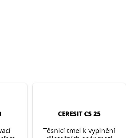
0
CERESIT CS 25
vací
Těsnicí tmel k vyplnění