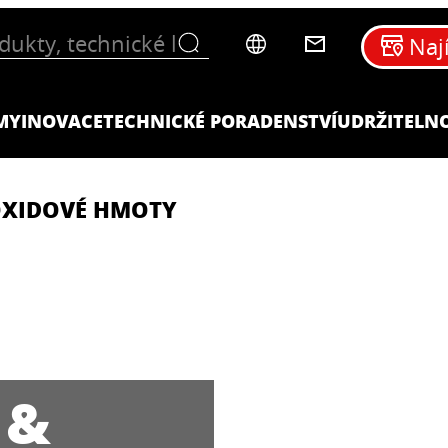
Naj
MY
INOVACE
TECHNICKÉ PORADENSTVÍ
UDRŽITELN
OXIDOVÉ HMOTY
 &