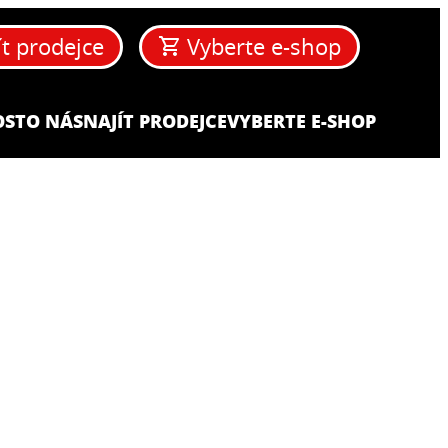
ít prodejce
Vyberte e-shop
OST
O NÁS
NAJÍT PRODEJCE
VYBERTE E-SHOP