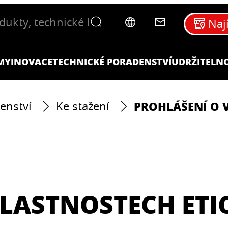
Naj
MY
INOVACE
TECHNICKÉ PORADENSTVÍ
UDRŽITELN
PROHLÁŠENÍ O 
enství
Ke stažení
LASTNOSTECH ETI