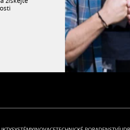
a získejte
osti
UKTY
SYSTÉMY
INOVACE
TECHNICKÉ PORADENSTVÍ
UDR