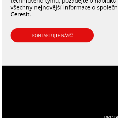
technického týmu, požádejte o nabídku 
všechny nejnovější informace o společn
Ceresit.
KONTAKTUJTE NÁS
PROD