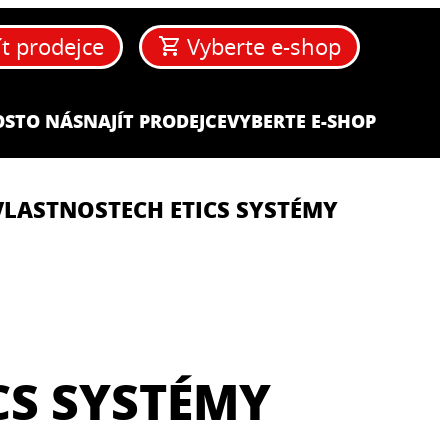
ít prodejce
Vyberte e-shop
OST
O NÁS
NAJÍT PRODEJCE
VYBERTE E-SHOP
VLASTNOSTECH ETICS SYSTÉMY
CS SYSTÉMY