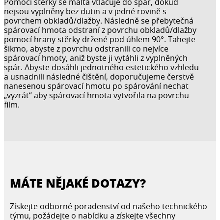
Pomocí stěrky se malta vtlačuje do spár, dokud
nejsou vyplněny bez dutin a v jedné rovině s
povrchem obkladů/dlažby. Následně se přebytečná
spárovací hmota odstraní z povrchu obkladů/dlažby
pomocí hrany stěrky držené pod úhlem 90°. Tahejte
šikmo, abyste z povrchu odstranili co nejvíce
spárovací hmoty, aniž byste ji vytáhli z vyplněných
spár. Abyste dosáhli jednotného estetického vzhledu
a usnadnili následné čištění, doporučujeme čerstvě
nanesenou spárovací hmotu po spárování nechat
„vyzrát“ aby spárovací hmota vytvořila na povrchu
film.
MÁTE NĚJAKÉ DOTAZY?
Získejte odborné poradenství od našeho technického
týmu, požádejte o nabídku a získejte všechny