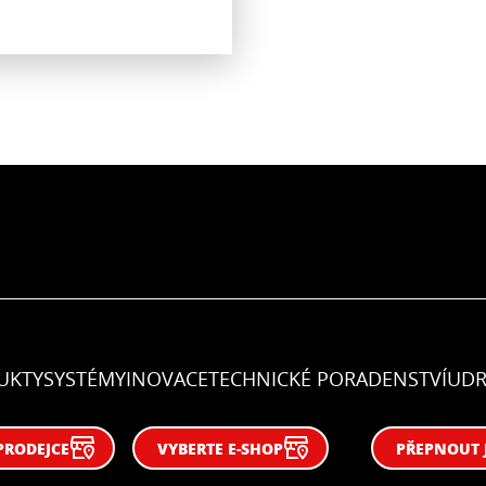
UKTY
SYSTÉMY
INOVACE
TECHNICKÉ PORADENSTVÍ
UDR
PRODEJCE
VYBERTE E-SHOP
PŘEPNOUT 