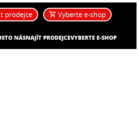
ít prodejce
Vyberte e-shop
OST
O NÁS
NAJÍT PRODEJCE
VYBERTE E-SHOP