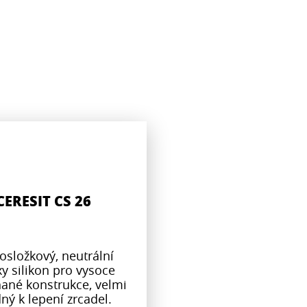
CERESIT CS 26
osložkový, neutrální
xy silikon pro vysoce
né konstrukce, velmi
ný k lepení zrcadel.