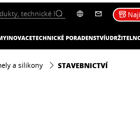
Naj
MY
INOVACE
TECHNICKÉ PORADENSTVÍ
UDRŽITELN
STAVEBNICTVÍ
ely a silikony