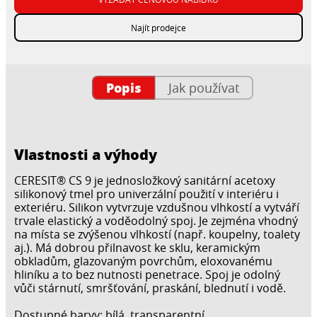
Najít prodejce
Popis
Jak používat
Vlastnosti a výhody
CERESIT® CS 9 je jednosložkový sanitární acetoxy
silikonový tmel pro univerzální použití v interiéru i
exteriéru. Silikon vytvrzuje vzdušnou vlhkostí a vytváří
trvale elastický a voděodolný spoj. Je zejména vhodný
na místa se zvýšenou vlhkostí (např. koupelny, toalety
aj.). Má dobrou přilnavost ke sklu, keramickým
obkladům, glazovaným povrchům, eloxovanému
hliníku a to bez nutnosti penetrace. Spoj je odolný
vůči stárnutí, smršťování, praskání, blednutí i vodě.
Dostupné barvy: bílá, transparentní