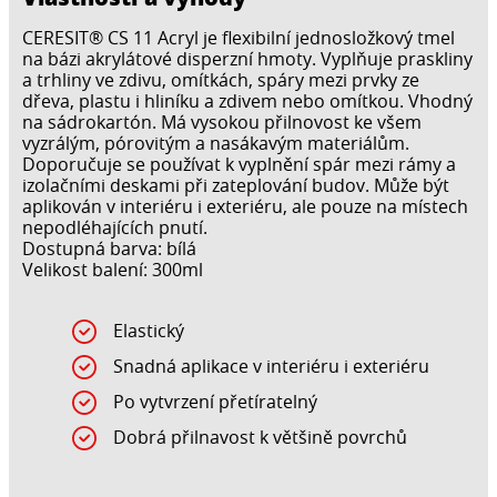
CERESIT® CS 11 Acryl je flexibilní jednosložkový tmel
na bázi akrylátové disperzní hmoty. Vyplňuje praskliny
a trhliny ve zdivu, omítkách, spáry mezi prvky ze
dřeva, plastu i hliníku a zdivem nebo omítkou. Vhodný
na sádrokartón. Má vysokou přilnovost ke všem
vyzrálým, pórovitým a nasákavým materiálům.
Doporučuje se používat k vyplnění spár mezi rámy a
izolačními deskami při zateplování budov. Může být
aplikován v interiéru i exteriéru, ale pouze na místech
nepodléhajících pnutí.
Dostupná barva: bílá
Velikost balení: 300ml
Elastický
Snadná aplikace v interiéru i exteriéru
Po vytvrzení přetíratelný
Dobrá přilnavost k většině povrchů