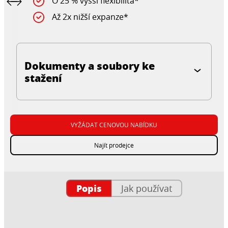
O 25 % vyšší flexibilita*
Až 2x nižší expanze*
Dokumenty a soubory ke
stažení
VYŽÁDAT CENOVOU NABÍDKU
Najít prodejce
Popis
Jak používat