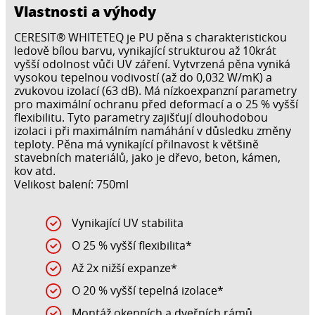
Vlastnosti a výhody
CERESIT® WHITETEQ je PU pěna s charakteristickou
ledově bílou barvu, vynikající strukturou až 10krát
vyšší odolnost vůči UV záření. Vytvrzená pěna vyniká
vysokou tepelnou vodivostí (až do 0,032 W/mK) a
zvukovou izolací (63 dB). Má nízkoexpanzní parametry
pro maximální ochranu před deformací a o 25 % vyšší
flexibilitu. Tyto parametry zajišťují dlouhodobou
izolaci i při maximálním namáhání v důsledku změny
teploty. Pěna má vynikající přilnavost k většině
stavebních materiálů, jako je dřevo, beton, kámen,
kov atd.
Velikost balení: 750ml
Vynikající UV stabilita
O 25 % vyšší flexibilita*
Až 2x nižší expanze*
O 20 % vyšší tepelná izolace*
Montáž okenních a dveřních rámů