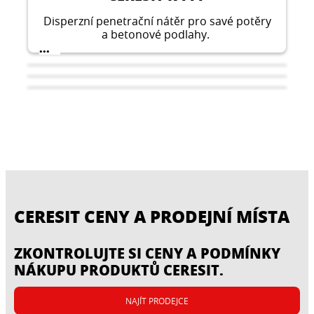
Disperzní penetrační nátěr pro savé potěry
a betonové podlahy.
...
CERESIT CENY A PRODEJNÍ MÍSTA
ZKONTROLUJTE SI CENY A PODMÍNKY
NÁKUPU PRODUKTŮ CERESIT.
CERESIT R 766
CERESIT R 755
NAJÍT PRODEJCE
CERESIT DL
Univerzální penetrační nátěr – nejrychlejší