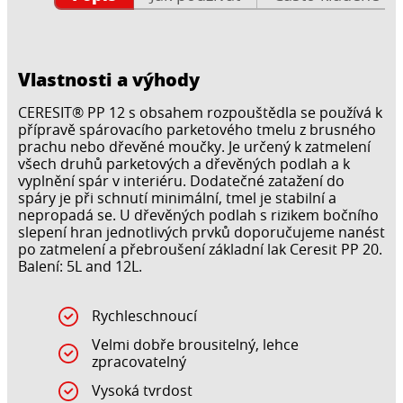
Vlastnosti a výhody
CERESIT® PP 12 s obsahem rozpouštědla se používá k
přípravě spárovacího parketového tmelu z brusného
prachu nebo dřevěné moučky. Je určený k zatmelení
všech druhů parketových a dřevěných podlah a k
vyplnění spár v interiéru. Dodatečné zatažení do
spáry je při schnutí minimální, tmel je stabilní a
nepropadá se. U dřevěných podlah s rizikem bočního
slepení hran jednotlivých prvků doporučujeme nanést
po zatmelení a přebroušení základní lak Ceresit PP 20.
Balení: 5L and 12L.
Rychleschnoucí
Velmi dobře brousitelný, lehce
zpracovatelný
Vysoká tvrdost