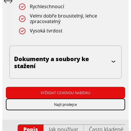
Rychleschnoucí
Velmi dobře brousitelný, lehce
zpracovatelný
Vysoká tvrdost
Dokumenty a soubory ke
stažení
VYŽÁDAT CENOVOU NABÍDKU
Najít prodejce
Popis
Jak používat
Často kladené ot