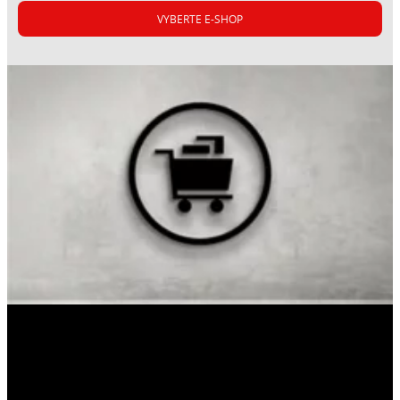
VYBERTE E-SHOP
CERESIT R 766
Univerzální penetrační nátěr – nejrychlejší
mezi našimi penetračními nátěry.
Rychleschnoucí penetrační nátěr pro savé i
...
nesavé podklady, zkracuje obvyklé doby
schnutí a čekání přibližně o 70 procent.